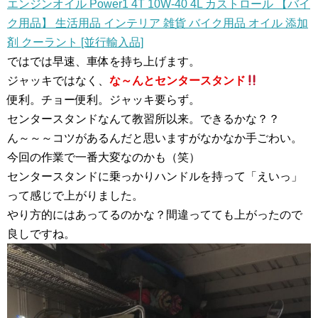
エンジンオイル Power1 4T 10W-40 4L カストロール 【バイ
ク用品】 生活用品 インテリア 雑貨 バイク用品 オイル 添加
剤 クーラント [並行輸入品]
ではでは早速、車体を持ち上げます。
ジャッキではなく、
な～んとセンタースタンド
便利。チョー便利。ジャッキ要らず。
センタースタンドなんて教習所以来。できるかな？？
ん～～～コツがあるんだと思いますがなかなか手ごわい。
今回の作業で一番大変なのかも（笑）
センタースタンドに乗っかりハンドルを持って「えいっ」
って感じで上がりました。
やり方的にはあってるのかな？間違ってても上がったので
良しですね。