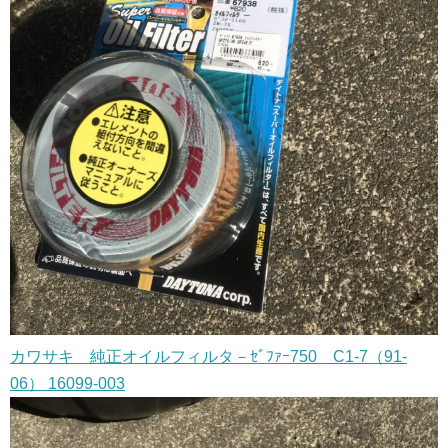
カワサキ 純正オイルフィルタ－ｾﾞﾌｧｰ750 C1-7（91-
06） 16099-003